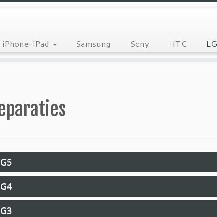
iPhone-iPad
Samsung
Sony
HTC
LG
eparaties
 G5
 G4
 G3