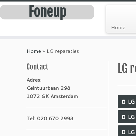
Foneup
Home
Home
»
LG reparaties
LG r
Contact
Adres:
Ceintuurbaan 298
1072 GK Amsterdam
LG
LG
Tel: 020 670 2998
LG